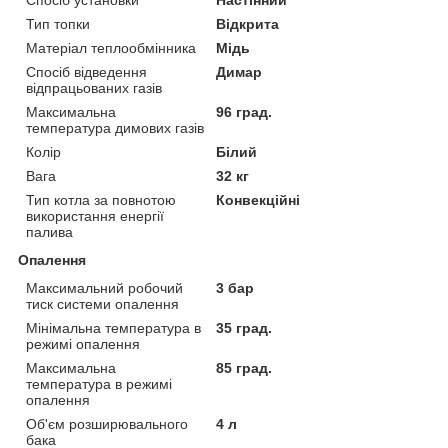
Тип топки
Відкрита
Матеріал теплообмінника
Мідь
Спосіб відведення
Димар
відпрацьованих газів
Максимальна
96 град.
температура димових газів
Колір
Білий
Вага
32 кг
Тип котла за повнотою
Конвекційні
використання енергії
палива
Опалення
Максимальний робочий
3 бар
тиск системи опалення
Мінімальна температура в
35 град.
режимі опалення
Максимальна
85 град.
температура в режимі
опалення
Об'єм розширювального
4 л
бака