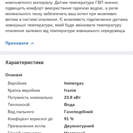
композитного матеріалу. Датчик температури ГВП значно
підвищить комфорт використання гарячою водою, а реле
мінімального тиску забезпечить ваш котел при можливих
витоки в системі опалення. Є можливість підключення датчика
зовнішньої температури, який буде змінювати температуру
опалення залежно від температури зовнішнього середовища.
Приховати
Характеристики
Основні
Виробник
Immergas
Країна виробник
Італія
Потужність номінальна
23.8 кВт
Теплоносій
Вода
Вид пального
Газоподібний
Коефіцієнт корисної дії
91 %
Призначення котла
Двуконтурний
Спосіб установки
Настінний