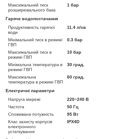
Максимальний тиск
1 бар
розширювального бака
Гаряче водопостачання
Продуктивність гарячої
11.4 л/хв
води
Мінімальний тиск в режимі
0.3 бар
ГВП
Максимальний тиск в
10 бар
режимі ГВП
Мінімальна температура в
30 град.
режимі ГВП
Максимальна
60 град.
температура в режимі ГВП
Електричні параметри
Напруга мережі
220~240 В
Частота
50 Гц
Споживана потужність
95 Вт
Клас захисту корпусів
IPX4D
електронного
устаткування