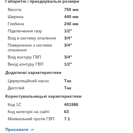
Габаритні і приєднувальні розміри
Висота
750 мм
Ширина
440 мм
Глибина
240 мм
Підключення газу
1/2"
Вхід в систему опалення
3/4"
Повернення з системи
3/4"
опалення
Вхід контуру ГВП
3/4"
Вихід контуру ГВП
1/2"
Додаткові характеристики
Циркуляційний насос
Так
Дисплей
Так
Користувальницькі характеристики
Код 1С
401986
Код категорії на сайті
63
Мінімальний протік ГВП
7.1
Приховати