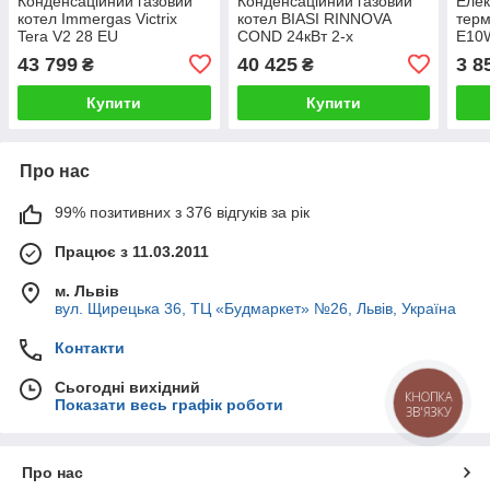
Конденсаційний газовий
Конденсаційний газовий
Елек
котел Immergas Victrix
котел BIASI RINNOVA
терм
Tera V2 28 EU
COND 24кВт 2-х
E10
контурний M275V.2024SM
43 799
40 425
3 8
₴
₴
Купити
Купити
Про нас
99% позитивних з 376 відгуків за рік
Працює з 11.03.2011
м. Львів
вул. Щирецька 36, ТЦ «Будмаркет» №26, Львів, Україна
Контакти
Сьогодні вихідний
КНОПКА
Показати весь графік роботи
ЗВ'ЯЗКУ
Про нас