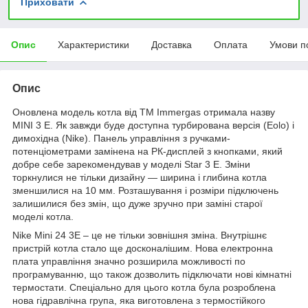
Приховати
Опис
Характеристики
Доставка
Оплата
Умови п
Опис
Оновлена модель котла від ТМ Immergas отримала назву
MINI 3 E. Як завжди буде доступна турбирована версія (Eolo) і
димохідна (Nike). Панель управління з ручками-
потенціометрами замінена на РК-дисплей з кнопками, який
добре себе зарекомендував у моделі Star 3 Е. Зміни
торкнулися не тільки дизайну — ширина і глибина котла
зменшилися на 10 мм. Розташування і розміри підключень
залишилися без змін, що дуже зручно при заміні старої
моделі котла.
Nike Mini 24 3E – це не тільки зовнішня зміна. Внутрішнє
пристрій котла стало ще досконалішим. Нова електронна
плата управління значно розширила можливості по
програмуванню, що також дозволить підключати нові кімнатні
термостати. Спеціально для цього котла була розроблена
нова гідравлічна група, яка виготовлена з термостійкого