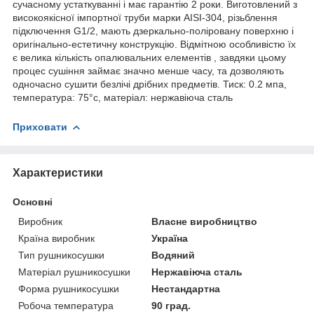
сучасному устаткуванні і має гарантію 2 роки. Виготовлений з
високоякісної імпортної труби марки AISI-304, різьблення
підключення G1/2, мають дзеркально-поліровану поверхню і
оригінально-естетичну конструкцію. Відмітною особливістю їх
є велика кількість опалювальних елементів , завдяки цьому
процес сушіння займає значно менше часу, та дозволяють
одночасно сушити безлічі дрібних предметів. Тиск: 0.2 мпа,
температура: 75°c, матеріал: нержавіюча сталь
Приховати
Характеристики
Основні
Виробник
Власне виробництво
Країна виробник
Україна
Тип рушникосушки
Водяний
Матеріал рушникосушки
Нержавіюча сталь
Форма рушникосушки
Нестандартна
Робоча температура
90 град.