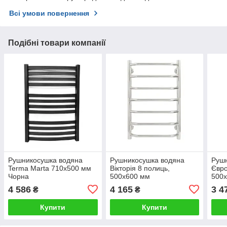
Всі умови повернення
Подібні товари компанії
Рушникосушка водяна
Рушникосушка водяна
Руш
Terma Marta 710х500 мм
Вікторія 8 полиць,
Євро
Чорна
500х600 мм
500
4 586
4 165
3 4
₴
₴
Купити
Купити