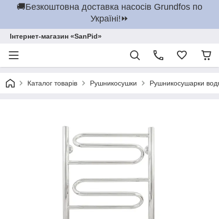
🚚Безкоштовна доставка насосів Grundfos по
Україні!⏩
Інтернет-магазин «SanPid»
Каталог товарів
Рушникосушки
Рушникосушарки вод