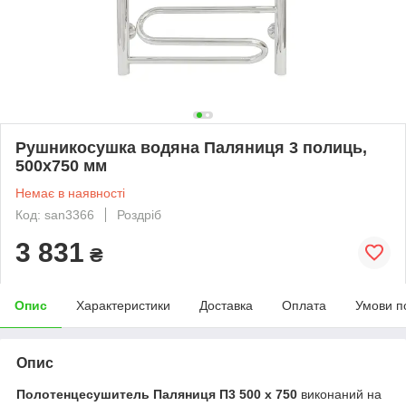
Рушникосушка водяна Паляниця 3 полиць,
500х750 мм
Немає в наявності
Код: san3366
Роздріб
3 831
₴
Опис
Характеристики
Доставка
Оплата
Умови п
Опис
Полотенцесушитель Паляниця П3 500 х 750
виконаний на