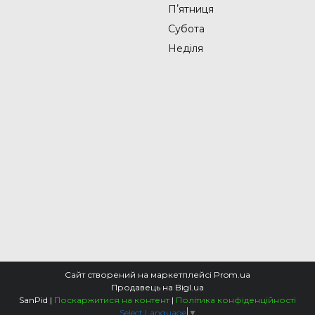
Пʼятниця
Субота
Неділя
Сайт створений на маркетплейсі
Prom.ua
Продавець на Bigl.ua
SanPid |
Поскаржитися на контент
|
Політика конфіденційності
Select Language
▼