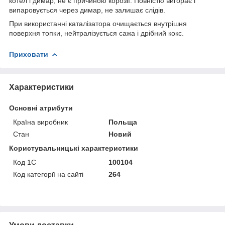
котел і димар, не є причиною корозії. Повністю вигорає і
випаровується через димар, не залишає слідів.
При використанні каталізатора очищається внутрішня
поверхня топки, нейтралізується сажа і дрібний кокс.
Приховати
Характеристики
Основні атрибути
Країна виробник
Польща
Стан
Новий
Користувальницькі характеристики
Код 1С
100104
Код категорії на сайті
264