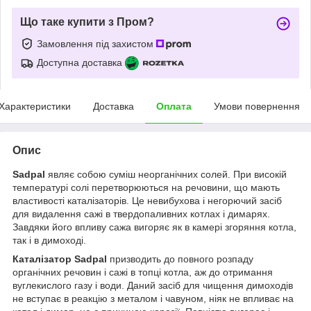
Що таке купити з Пром?
Замовлення під захистом
Доступна доставка
Характеристики
Доставка
Оплата
Умови повернення
Опис
Sadpal
являє собою суміш неорганічних солей. При високій
температурі солі перетворюються на речовини, що мають
властивості каталізаторів. Це невибухова і негорючий засіб
для видалення сажі в твердопаливних котлах і димарях.
Завдяки його впливу сажа вигоряє як в камері згоряння котла,
так і в димоході.
Каталізатор Sadpal
призводить до повного розпаду
органічних речовин і сажі в топці котла, аж до отримання
вуглекислого газу і води. Даний засіб для чищення димоходів
не вступає в реакцію з металом і чавуном, ніяк не впливає на