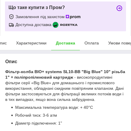
Що таке купити з Пром?
Замовлення під захистом
Доступна доставка
пис
Характеристики
Доставка
Оплата
Умови пове
Опис
Фільтр-колба BIO+ systems SL10-BB "Big Blue" 10" різьба
1" + поліпропіленовий картридж
- високопродуктивні
фільтри серії «Big Blue» для домашнього і промислового
використання, обладнані скидним повітряним клапаном. Дані
фільтри застосовуються для фільтрації великих потоків води і
в тих випадках, якщо вона сильна забруднена.
Максимальна температура води: + 40°С
Робочий тиск: 3-6 атм
Діаметр підключення: 1"