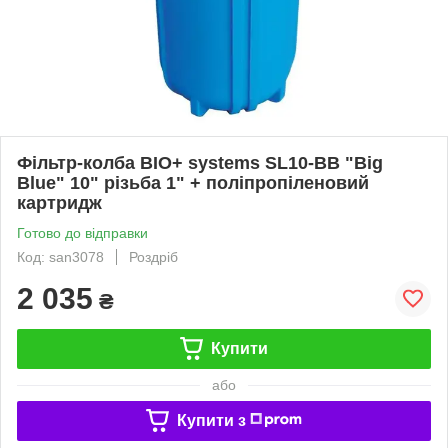
Фільтр-колба BIO+ systems SL10-BB "Big
Blue" 10" різьба 1" + поліпропіленовий
картридж
Готово до відправки
Код: san3078
Роздріб
2 035
₴
Купити
або
Купити з