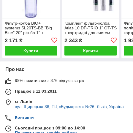
Фільтр-колба BIO+
Комплект фільтр-колба
Філь
systems SL20TS-BB "Big
Atlas 10 DP-TRIO 1" OT-TS
полі
Blue" 20" різьба 1" +
+ картриджі для систем
карт
поліпропіленовий
очищення BioSystems
SL10
2 171
2 343
1 9
₴
₴
картридж прозорий
Осмос (PP/СТО/РР)
Купити
Купити
Про нас
99% позитивних з 376 відгуків за рік
Працює з 11.03.2011
м. Львів
вул. Щирецька 36, ТЦ «Будмаркет» №26, Львів, Україна
Контакти
Сьогодні працює з 09:00 до 14:00
Показати весь графік роботи