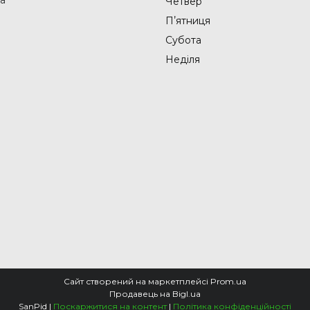
Четвер
Пʼятниця
Субота
Неділя
Сайт створений на маркетплейсі
Prom.ua
Продавець на Bigl.ua
SanPid |
Поскаржитися на контент
|
Політика конфіденційності