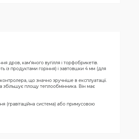
 дров, кам'яного вугілля і торфобрикетів.
ь із продуктами горіння) і завтовшки 4 мм (для
онтролера, що значно зручніше в експлуатації.
 збільшує площу теплообмінника. Він має
я (гравітаційна система) або примусовою