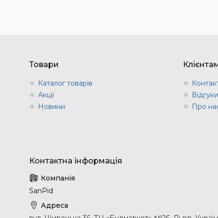
Товари
Клієнта
Каталог товарів
Контак
Акції
Відгук
Новини
Про на
SanPid
вул. Щирецька 36, ТЦ «Будмаркет» №26, Львів, Украї