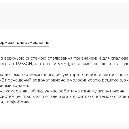
ормація для замовлення
т
з верхньою системою спалювання призначений для спалювання
 сталі Р265GH, завтовшки 5 мм (для елементів, що контактуют
 допомогою механічного регулятора тяги або електронного к
 кВт оснащений водонаповненою колосниковою решіткою, яка
овими ходами.
на камера, яка збільшує час роботи на одному завантаженні.
систем центрального опалення з відкритою системою опаленн
ля, торфобрикет.