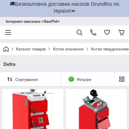
🚚Безкоштовна доставка насосів Grundfos по
Україні!⏩
Інтернет-магазин «SanPid»
Каталог товарів
Котли опалення
Котли твердопаливн
Defro
Сортування
0
Фільтри