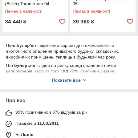
(Buller) Toronto тип 04
05
Немає в наявності
Немає в наявності
34 440
39 360
₴
₴
Печі булер'ян
- відмінний варіант для економного та
екологічного опалення приватного будинку, складських,
виробничих приміщень, теплиць в будь-який час року.
Піч булерьян
- лідер на ринку серед опалення печей
калориферів, заслуга того ККД 75%, стильний дизайн і
практичність! Котел булерьян функціональний по багатьом
Показати все
параметрам - в ньому є кілька режимів горіння, вторинна
камера допалювання деревних газів, сучасний дизайн.
Про нас
99% позитивних з 376 відгуків за рік
Працює з 11.03.2011
м. Львів