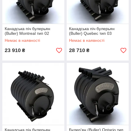
Канадська піч булерьян
Канадська піч булерьян
(Buller) Montreal тип 02
(Buller) Quebec тип 03
Немає в наявності
Немає в наявності
23 910
28 710
₴
₴
Канадська піч булерьян
Булер'ян (Buller) Ontario тип