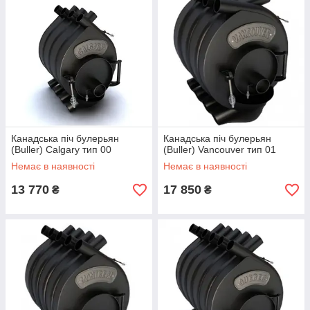
Канадська піч булерьян
Канадська піч булерьян
(Buller) Calgary тип 00
(Buller) Vancouver тип 01
Немає в наявності
Немає в наявності
13 770
17 850
₴
₴