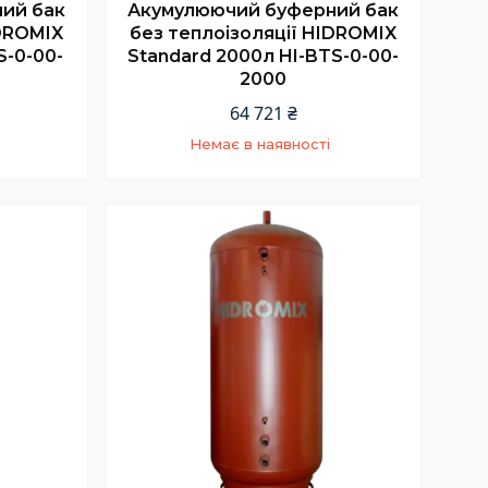
ий бак
Акумулюючий буферний бак
IDROMIX
без теплоізоляції HIDROMIX
S-0-00-
Standard 2000л HI-BTS-0-00-
2000
64 721 ₴
Немає в наявності
+380 (67) 967-94-46