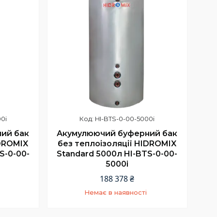
0i
HI-BTS-0-00-5000i
ий бак
Акумулюючий буферний бак
IDROMIX
без теплоізоляції HIDROMIX
S-0-00-
Standard 5000л HI-BTS-0-00-
5000i
188 378 ₴
Немає в наявності