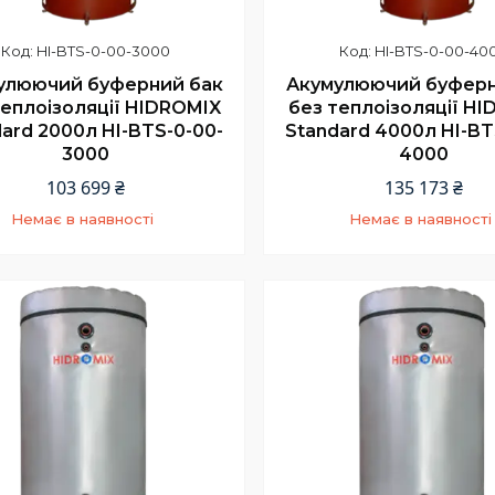
HI-BTS-0-00-3000
HI-BTS-0-00-40
улюючий буферний бак
Акумулюючий буферн
теплоізоляції HIDROMIX
без теплоізоляції H
ard 2000л HI-BTS-0-00-
Standard 4000л HI-BT
3000
4000
103 699 ₴
135 173 ₴
Немає в наявності
Немає в наявності
+380 (67) 967-94-46
+380 (67) 967-94-46