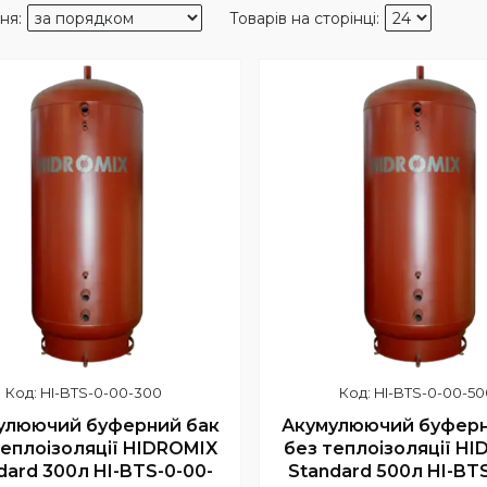
HI-BTS-0-00-300
HI-BTS-0-00-50
улюючий буферний бак
Акумулюючий буферн
теплоізоляції HIDROMIX
без теплоізоляції H
dard 300л HI-BTS-0-00-
Standard 500л HI-BTS