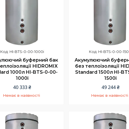
HI-BTS-0-00-1000i
HI-BTS-0-00-150
улюючий буферний бак
Акумулюючий буферн
теплоізоляції HIDROMIX
без теплоізоляції H
ard 1000л HI-BTS-0-00-
Standard 1500л HI-BT
1000i
1500i
40 333 ₴
49 244 ₴
Немає в наявності
Немає в наявності
+380 (67) 967-94-46
+380 (67) 967-94-46