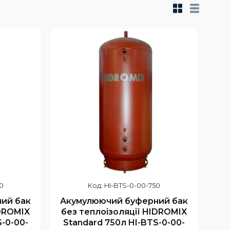
0
HI-BTS-0-00-750
ий бак
Акумулюючий буферний бак
IDROMIX
без теплоізоляції HIDROMIX
-0-00-
Standard 750л HI-BTS-0-00-