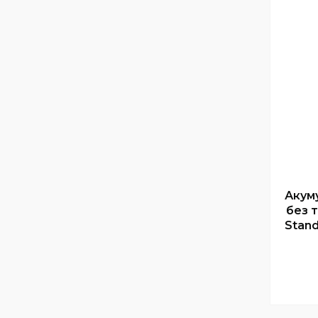
Акум
без 
Stand