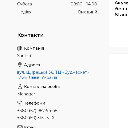
Акум
Субота
09:00
14:00
без 
Неділя
Вихідний
Stand
SanPid
вул. Щирецька 36, ТЦ «Будмаркет»
№26, Львів, Україна
Manager
+380 (67) 967-94-46
+380 (50) 315-15-16