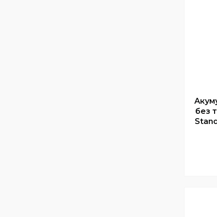
Акум
без 
Stand