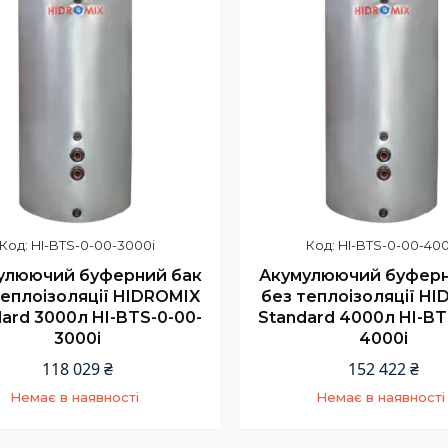
HI-BTS-0-00-3000i
HI-BTS-0-00-400
улюючий буферний бак
Акумулюючий буферн
теплоізоляції HIDROMIX
без теплоізоляції H
ard 3000л HI-BTS-0-00-
Standard 4000л HI-BT
3000i
4000i
118 029 ₴
152 422 ₴
Немає в наявності
Немає в наявності