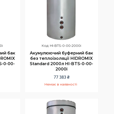
0i
HI-BTS-0-00-2000i
ий бак
Акумулюючий буферний бак
IDROMIX
без теплоізоляції HIDROMIX
S-0-00-
Standard 2000л HI-BTS-0-00-
2000i
77 383 ₴
Немає в наявності
+380 (67) 967-94-46