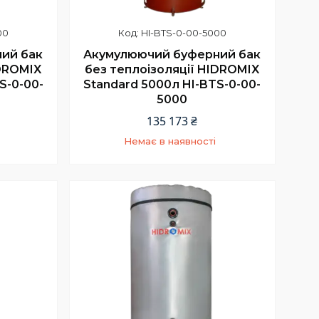
00
HI-BTS-0-00-5000
ий бак
Акумулюючий буферний бак
IDROMIX
без теплоізоляції HIDROMIX
S-0-00-
Standard 5000л HI-BTS-0-00-
5000
135 173 ₴
Немає в наявності
+380 (67) 967-94-46