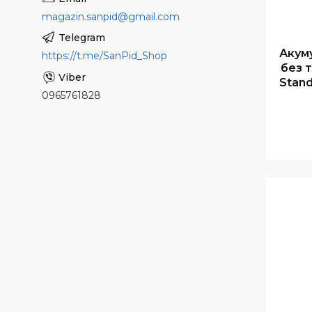
magazin.sanpid@gmail.com
Акум
https://t.me/SanPid_Shop
без 
Stand
0965761828