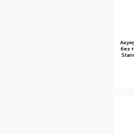
Акум
без 
Stan