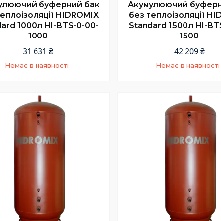
улюючий буферний бак
Акумулюючий буферн
теплоізоляції HIDROMIX
без теплоізоляції H
ard 1000л HI-BTS-0-00-
Standard 1500л HI-BT
1000
1500
31 631 ₴
42 209 ₴
Немає в наявності
Немає в наявності
+380 (67) 967-94-46
+380 (67) 967-94-46