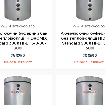
HI-BTS-0-00-300i
HI-BTS-0-00-50
улюючий буферний бак
Акумулюючий буферн
теплоізоляції HIDROMIX
без теплоізоляції H
dard 300л HI-BTS-0-00-
Standard 500л HI-BTS
300i
500i
25 325 ₴
28 869 ₴
Немає в наявності
Немає в наявності
+380 (67) 967-94-46
+380 (67) 967-94-46