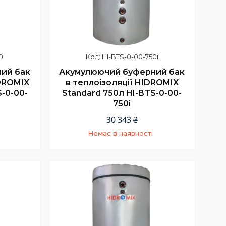
0i
HI-BTS-0-00-750i
ий бак
Акумулюючий буферний бак
IDROMIX
в теплоізоляції HIDROMIX
-0-00-
Standard 750л HI-BTS-0-00-
750i
30 343 ₴
Немає в наявності
+380 (67) 967-94-46