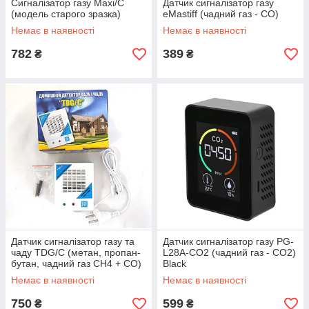
Сигналізатор газу Maxi/C
Датчик сигналізатор газу
(модель старого зразка)
eMastiff (чадний газ - СО)
Немає в наявності
Немає в наявності
782
389
₴
₴
Датчик сигналізатор газу та
Датчик сигналізатор газу PG-
чаду TDG/C (метан, пропан-
L28A-CO2 (чадний газ - CO2)
бутан, чадний газ CH4 + CO)
Black
Немає в наявності
Немає в наявності
750
599
₴
₴