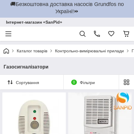
🚚Безкоштовна доставка насосів Grundfos по
Україні!⏩
Інтернет-магазин «SanPid»
Каталог товарів
Контрольно-вимірювальні прилади
Г
Газосигналізатори
Сортування
0
Фільтри