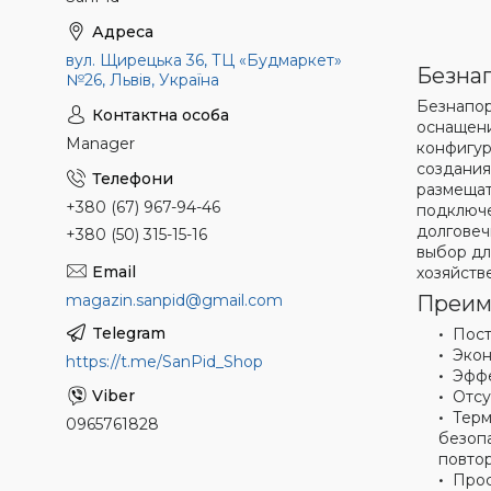
вул. Щирецька 36, ТЦ «Будмаркет»
Безнап
№26, Львів, Україна
Безнапор
оснащени
Manager
конфигур
создания
размещат
+380 (67) 967-94-46
подключе
долговеч
+380 (50) 315-15-16
выбор дл
хозяйств
magazin.sanpid@gmail.com
Преим
Пост
Экон
https://t.me/SanPid_Shop
Эффе
Отсу
Терм
0965761828
безопа
повтор
Прос