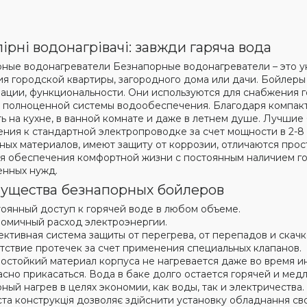
ірні водонагрівачі: завжди гаряча вода
ные водонагреватели Безнапорные водонагреватели – это ун
я городской квартиры, загородного дома или дачи. Бойлеры
ации, функциональности. Они используются для снабжения 
 полноценной системы водообеспечения. Благодаря компак
ь на кухне, в ванной комнате и даже в летнем душе. Лучши
ния к стандартной электропроводке за счет мощности в 2-8 
ных материалов, имеют защиту от коррозии, отличаются про
я обеспечения комфортной жизни с постоянным наличием гор
енных нужд.
ущества безнапорных бойлеров
оянный доступ к горячей воде в любом объеме.
омичный расход электроэнергии.
ктивная система защиты от перегрева, от перепадов и скачк
тствие протечек за счет применения специальных клапанов.
остойкий материал корпуса не нагревается даже во время и
сно прикасаться. Вода в баке долго остается горячей и мед
ный нагрев в целях экономии, как воды, так и электричества.
та конструкція дозволяє здійснити установку обладнання св