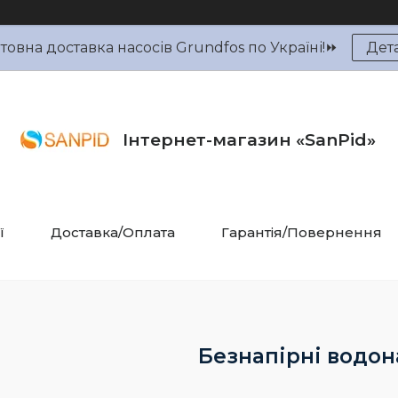
овна доставка насосів Grundfos по Україні!⏩
Дет
Інтернет-магазин «SanPid»
ї
Доставка/Оплата
Гарантія/Повернення
Безнапірні водон