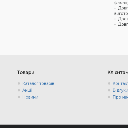
фахівц
Довг
вигото
Дост
Довг
Товари
Клієнта
Каталог товарів
Контак
Акції
Відгук
Новини
Про на