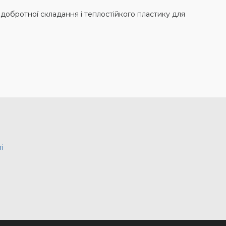
 добротної складання і теплостійкого пластику для
і