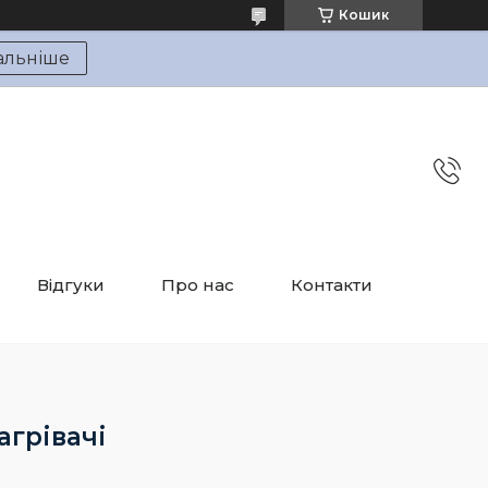
Кошик
альніше
Відгуки
Про нас
Контакти
агрівачі