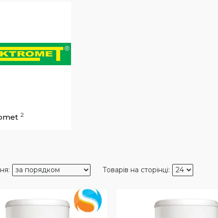
2
romet