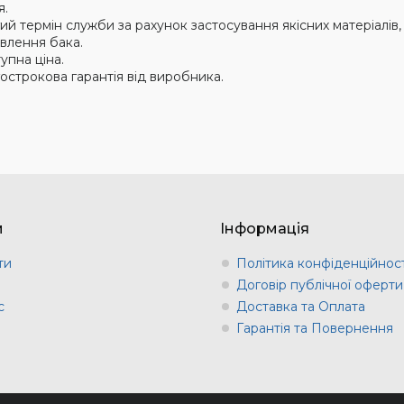
я.
ий термін служби за рахунок застосування якісних матеріалів,
влення бака.
упна ціна.
острокова гарантія від виробника.
м
Інформація
ти
Політика конфіденційност
и
Договір публічної оферти
с
Доставка та Оплата
Гарантія та Повернення