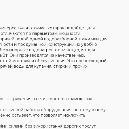
иверсальная техника, которая подойдет для
 отличаются по параметрам, мощности,
горячей водой одной водоразборной точки или для
тности и продуманной конструкции их удобно
е безнапорные водонагреватели подходят для
кВт. Они производятся из качественных,
стотой монтажа и обслуживания. Это превосходный
ячей воды для купания, стирки и прочих
ов напряжения в сети, короткого замыкания.
нтенсивной работы оборудования, поэтому к нему
ленно остывает, что позволяет исключить
оїми силами без використання дорогих послуг