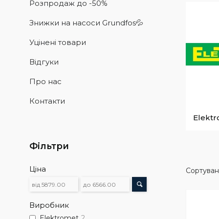
Розпродаж до -50%
Знижки на насоси Grundfos💦
Уцінені товари
Відгуки
Про нас
Контакти
Elekt
Фільтри
Ціна
Виробник
Elektromet
2