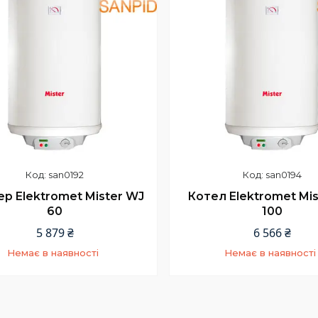
san0192
san0194
р Elektromet Mister WJ
Котел Elektromet Mi
60
100
5 879 ₴
6 566 ₴
Немає в наявності
Немає в наявності
+380 (67) 967-94-46
+380 (67) 967-94-46