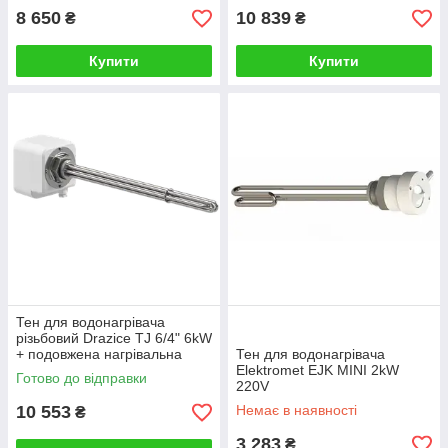
8 650
10 839
₴
₴
Купити
Купити
Тен для водонагрівача
різьбовий Drazice TJ 6/4" 6kW
+ подовжена нагрівальна
Тен для водонагрівача
частина, ізольований
Elektromet EJK MINI 2kW
Готово до відправки
(2110358)
220V
10 553
Немає в наявності
₴
3 283
₴