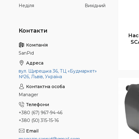
Неділя
Вихідний
Нас
SC
SanPid
вул. Щирецька 36, ТЦ «Будмаркет»
№26, Львів, Україна
Manager
+380 (67) 967-94-46
+380 (50) 315-15-16
magazin.sanpid@gmail.com