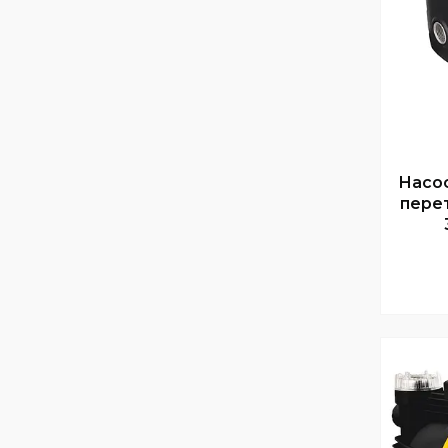
Насос
пере