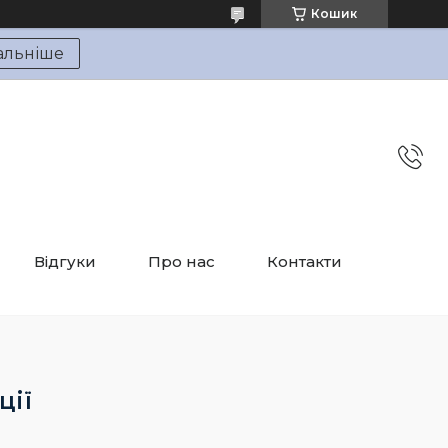
Кошик
альніше
Відгуки
Про нас
Контакти
ції