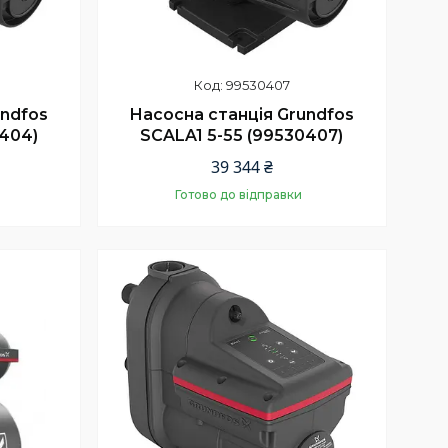
99530407
undfos
Насосна станція Grundfos
0404)
SCALA1 5-55 (99530407)
39 344 ₴
Готово до відправки
Купити