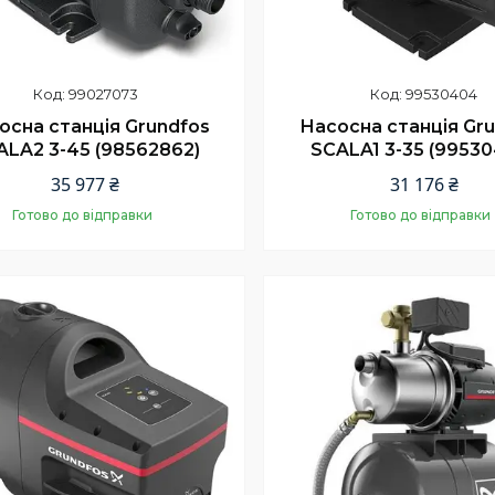
99027073
99530404
осна станція Grundfos
Насосна станція Gr
ALA2 3-45 (98562862)
SCALA1 3-35 (9953
35 977 ₴
31 176 ₴
Готово до відправки
Готово до відправки
Купити
Купити