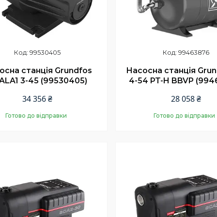
99530405
99463876
осна станція Grundfos
Насосна станція Grun
ALA1 3-45 (99530405)
4-54 PT-H BBVP (994
34 356 ₴
28 058 ₴
Готово до відправки
Готово до відправки
Купити
Купити