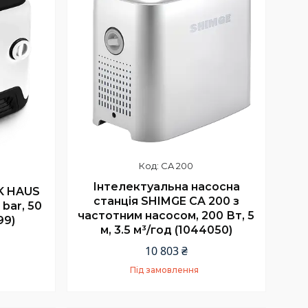
CA 200
Інтелектуальна насосна
K HAUS
станція SHIMGE CA 200 з
bar, 50
частотним насосом, 200 Вт, 5
99)
м, 3.5 м³/год (1044050)
10 803 ₴
Під замовлення