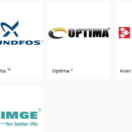
13
2
fos
Optima
Koer