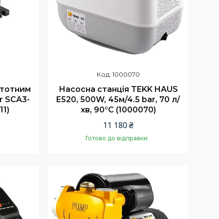
1000070
стотним
Насосна станція TEKK HAUS
r SCA3-
E520, 500W, 45м/4.5 bar, 70 л/
11)
хв, 90°C (1000070)
11 180 ₴
Готово до відправки
Купити