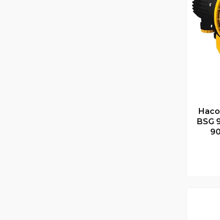
Насо
BSG 9
90