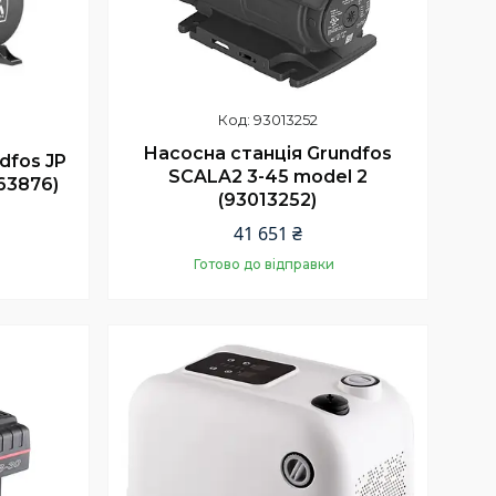
93013252
Насосна станція Grundfos
dfos JP
SCALA2 3-45 model 2
63876)
(93013252)
41 651 ₴
Готово до відправки
Купити