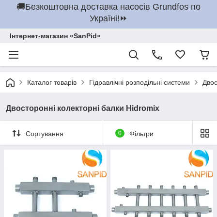
🚚Безкоштовна доставка насосів Grundfos по
Україні!⏩
Інтернет-магазин «SanPid»
Каталог товарів
Гідравлічні розподільні системи
Двос
Двосторонні колекторні балки Hidromix
Сортування
0
Фільтри