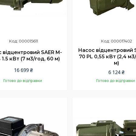
000015611
000017402
Насос відцентровий 
 відцентровий SAER M-
70 PL 0,55 кВт (2,4 м3
1.5 кВт (7 м3/год, 60 м)
м)
16 699 ₴
6 124 ₴
Готово до відправки
Готово до відправки
Купити
Купити