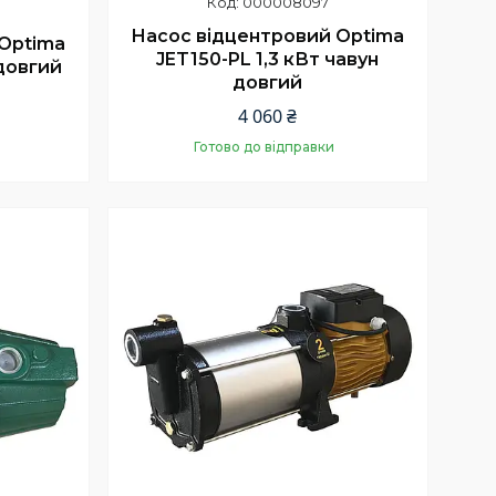
000008097
Насос відцентровий Optima
Optima
JET150-PL 1,3 кВт чавун
 довгий
довгий
4 060 ₴
Готово до відправки
Купити