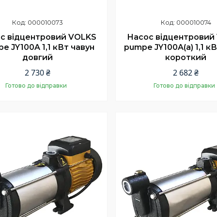
000010073
000010074
с відцентровий VOLKS
Насос відцентровий
e JY100A 1,1 кВт чавун
pumpe JY100A(a) 1,1 к
довгий
короткий
2 730 ₴
2 682 ₴
Готово до відправки
Готово до відправки
Купити
Купити