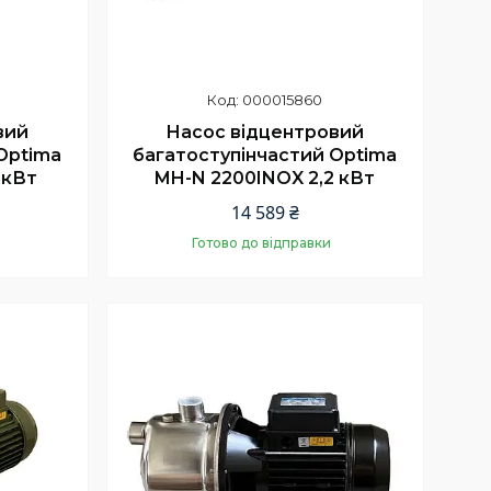
000015860
вий
Насос відцентровий
Optima
багатоступінчастий Optima
 кВт
MH-N 2200INOX 2,2 кВт
14 589 ₴
Готово до відправки
Купити