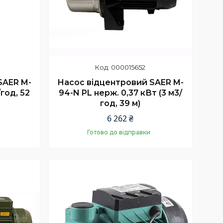
000015652
SAER M-
Насос відцентровий SAER M-
/год, 52
94-N PL нерж. 0,37 кВт (3 м3/
год, 39 м)
6 262 ₴
Готово до відправки
Купити