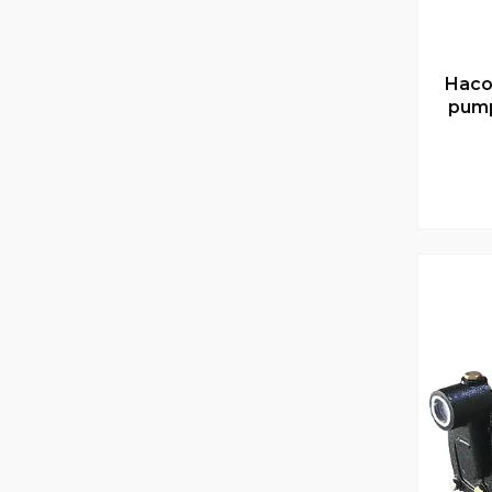
Насо
pump