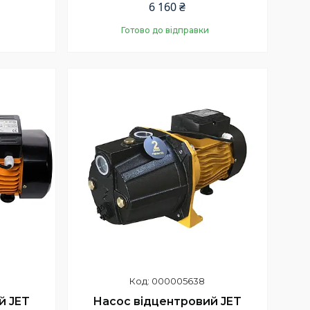
6 160 ₴
Готово до відправки
Купити
000005638
й JET
Насос відцентровий JET