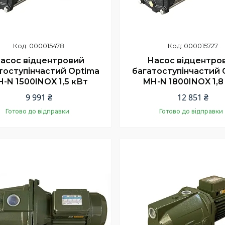
000015478
000015727
асос відцентровий
Насос відцентро
тоступінчастий Optima
багатоступінчастий 
-N 1500INOX 1,5 кВт
MH-N 1800INOX 1,8
9 991 ₴
12 851 ₴
Готово до відправки
Готово до відправки
Купити
Купити