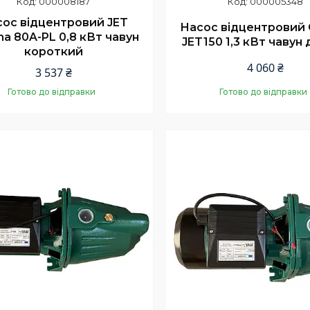
000008187
000005348
ос відцентровий JET
Насос відцентровий 
a 80A-PL 0,8 кВт чавун
JET150 1,3 кВт чавун
короткий
4 060 ₴
3 537 ₴
Готово до відправки
Готово до відправки
Купити
Купити