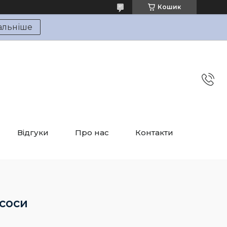
Кошик
альніше
Відгуки
Про нас
Контакти
соси