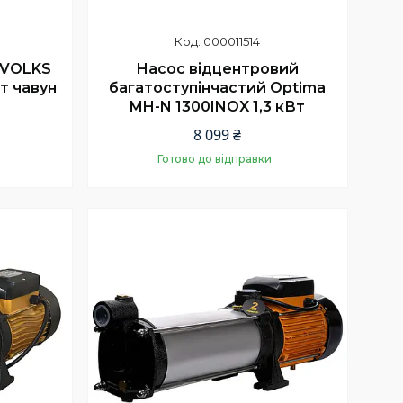
000011514
 VOLKS
Насос відцентровий
Вт чавун
багатоступінчастий Optima
MH-N 1300INOX 1,3 кВт
8 099 ₴
Готово до відправки
Купити