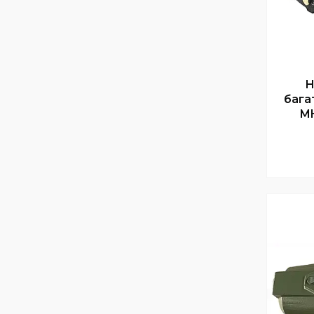
Н
бага
MH