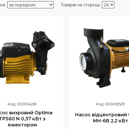
000014281
000012529
сос вихровий Optima
Насос відцентровий 
TPS60 N 0,37 кВт з
MH-6B 2,2 кВт
ежектором