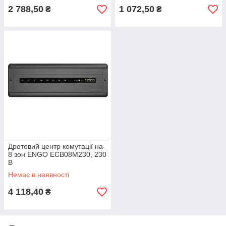
2 788,50
1 072,50
₴
₴
Дротовий центр комутації на
8 зон ENGO ECB08M230, 230
В
Немає в наявності
4 118,40
₴