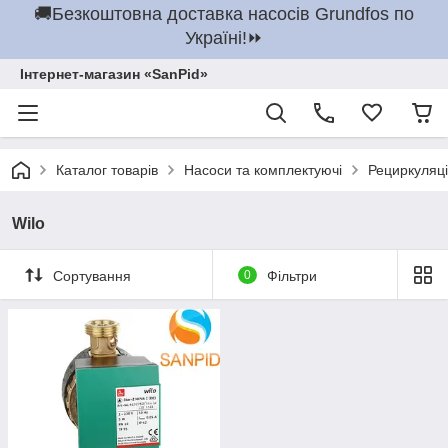
🚚Безкоштовна доставка насосів Grundfos по
Україні!⏩
Інтернет-магазин «SanPid»
Каталог товарів
Насоси та комплектуючі
Рециркуляці
Wilo
Сортування
0
Фільтри