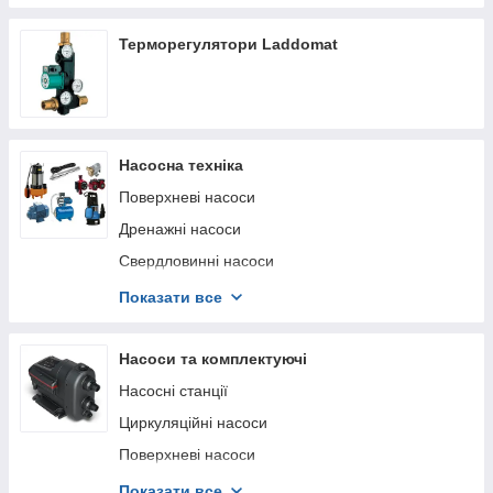
IQ-Therm
Терморегулятори Laddomat
Насосна техніка
Поверхневі насоси
Дренажні насоси
Свердловинні насоси
Насосні станції
Показати все
Фекальні насоси
Циркуляційні насоси
Насоси та комплектуючі
Каналізаційні установки
Насосні станції
Автоматика та комплектуючі для насосів
Циркуляційні насоси
Поверхневі насоси
Свердловинні насоси
Показати все