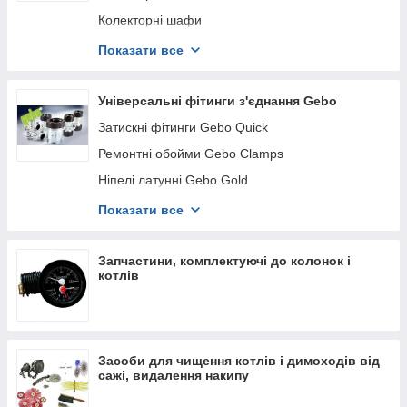
Футорки
Колекторні шафи
Додаткове обладнання
Показати все
Термомотор
Унібокси для теплої підлоги
Універсальні фітинги з'єднання Gebo
Аксесуари та комплектуючі для водяної теплої
Затискні фітинги Gebo Quick
підлоги
Ремонтні обойми Gebo Clamps
Ніпелі латунні Gebo Gold
Подовжувачі для труб латунні Gebo Gold
Показати все
Редукції латунні Gebo Gold
Трійники латунні Gebo Gold
Запчастини, комплектуючі до колонок і
котлів
Хрестовини латунні Gebo Gold
Муфти латунні Gebo Gold
Заглушки латунні Gebo Gold
Засоби для чищення котлів і димоходів від
Коліна латунні Gebo Gold
сажі, видалення накипу
Американки латунні Gebo Gold