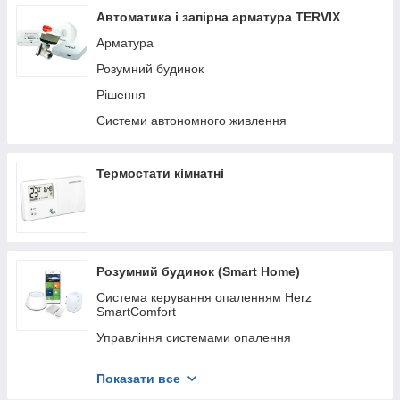
Автоматика і запірна арматура TERVIX
Арматура
Розумний будинок
Рішення
Системи автономного живлення
Термостати кімнатні
Розумний будинок (Smart Home)
Система керування опаленням Herz
SmartComfort
Управління системами опалення
Управління внутрипідложні конвекторами і
фанкойлами
Показати все