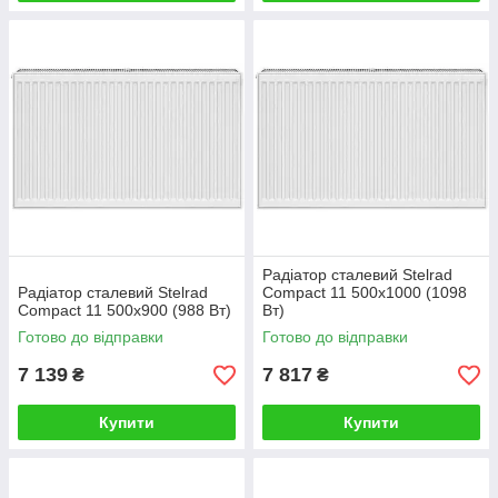
Радіатор сталевий Stelrad
Радіатор сталевий Stelrad
Compact 11 500x1000 (1098
Compact 11 500x900 (988 Вт)
Вт)
Готово до відправки
Готово до відправки
7 139
7 817
₴
₴
Купити
Купити