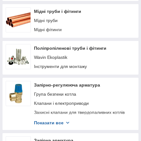
Аксесуари для розширювальних баків
Мідні труби і фітинги
Мідні труби
Мідні фітинги
Поліпропіленові труби і фітинги
Wavin Ekoplastik
Інструменти для монтажу
Запірно-регулююча арматура
Група безпеки котла
Клапани і електроприводи
Захисні клапани для твердопаливних котлів
Підживлювальні клапана
Показати все
Запобіжні клапана
Автоматика та регулятори тяги для
Запірна арматура