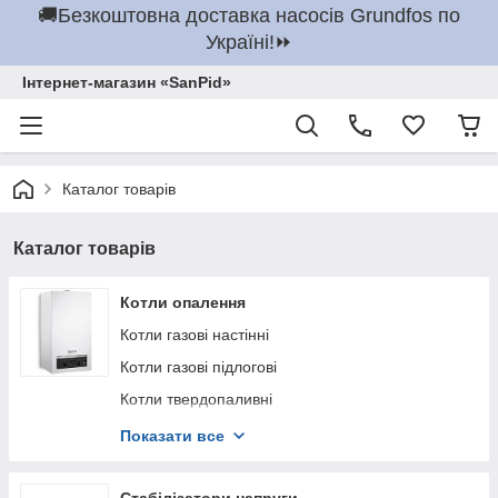
🚚Безкоштовна доставка насосів Grundfos по
Україні!⏩
Інтернет-магазин «SanPid»
Каталог товарів
Каталог товарів
Котли опалення
Котли газові настінні
Котли газові підлогові
Котли твердопаливні
Котли електричні
Показати все
Печі булер'ян