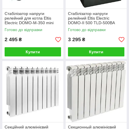
Стабілізатор напруги
Стабілізатор напруги
релейний для котла Eltis
релейний Eltis Electric
Electric DOMO-M-350 mini
DOMO-II 500 TLD-500ВА
0,35кВА, з аналоговим
0,5кВА LED
Готово до відправки
Готово до відправки
вольтметром
2 495
3 295
₴
₴
Купити
Купити
Секційний алюмінієвий
Секционный алюмінієвий