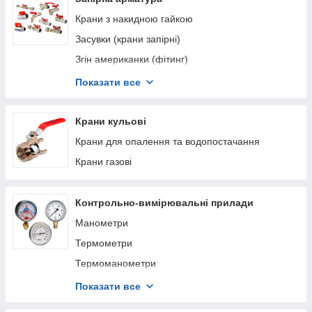
твердопаливних котлів
Крани з накидною гайкою
Редуктори води
Засувки (крани запірні)
Автоматичні повітровідвідники
Згін американки (фітинг)
Фільтри грубого очищення
Клапана зворотного ходу
Показати все
Клапана балансувальні
Запобіжні підривні клапани
Перепускні клапани
Крани кульові
Крани кульові
Пристрої магнітної обробки води
Перехідники та заглушки
Крани для опалення та водопостачання
Самопромивний фільтр для води (самоочисний)
Редуктор тиску води
Крани газові
Антизамерзаючі поливальні крани
Приладові крани
Комплектуючі до запірної арматури
Фільтр грубої очистки
Контрольно-вимірювальні прилади
Поливальні крани
Манометри
Крани радіаторні
Термометри
Крани газові
Термоманометри
Повітровідвідники
Газосигналізатори
Показати все
Лічильники води