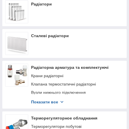
Радіатори
Сталеві радіатори
Радіаторна арматура та комплектуючі
Крани радіаторні
Клапана термостатичні радіаторні
Вузли нижнього підключення
Термостатичні головки
Показати все
Комплектуючі до радіаторів
Терморегуляторное обладнання
Терморегулятори побутові