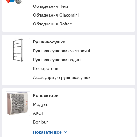
Обладнання Herz
Обладнання Giacomini
Обладнання Raftec
Рушникосушки
Рушникосушарки електричні
Рушникосушарки водяні
Електротени
Аксесуари до рушникосушок
Конвектори
Модуль
АКОГ
Bonjour
Ballu
Показати все