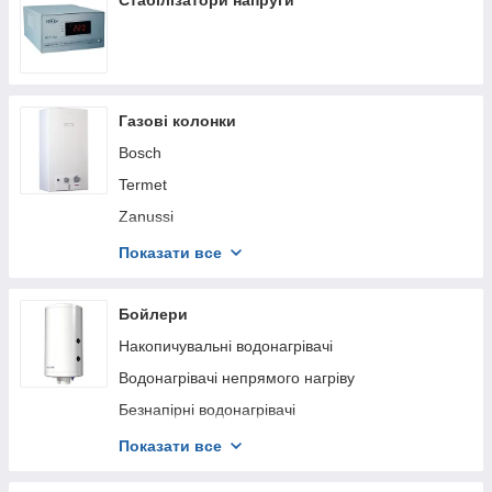
Стабілізатори напруги
Газові колонки
Bosch
Termet
Zanussi
Rocterm
Показати все
Teplowest
Thermo Alliance
Бойлери
TERMAXIT
Накопичувальні водонагрівачі
Immergas
Водонагрівачі непрямого нагріву
Безнапірні водонагрівачі
Електричні проточні водонагрівачі
Показати все
Тени для водонагрівачів