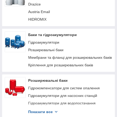
Drazice
Гідросепаратор з двостороннім колектором
Hidromix
Austria Email
Утеплювач Hidromix
HIDROMIX
Баки та гідроакумулятори
Гідроакумулятори
Розширювальні баки
Мембрани та фланці для розширювальних баків
Кріплення для розширювальних баків
Розширювальні баки
Гідрокомпенсатори для систем опалення
Гідроакумулятори для насосних станцій
Гідроакумулятори для водопостачання
Розширювальні баки для котлів
Показати все