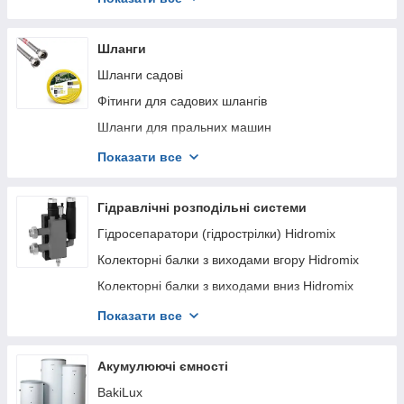
Рециркуляційні насоси
Дренажно-фекальні насоси
Шланги
Занурювальні дренажні насоси
Шланги садові
Вібраційні насоси
Фітинги для садових шлангів
Термостати для насосів та систем опалення
Шланги для пральних машин
Автоматика для насоса
Шланги газові
Показати все
Знижки на насоси Grundfos💦
Шланги гофровані
Шланги водяні
Гідравлічні розподільні системи
Шланги для змішувачів
Гідросепаратори (гідрострілки) Hidromix
Шланги антивібраційні
Колекторні балки з виходами вгору Hidromix
Колекторні балки з виходами вниз Hidromix
Двосторонні колекторні балки Hidromix
Показати все
Гідросепаратор з колектором Hidromix з
виходами вгору
Акумулюючі ємності
Гідросепаратор з колектором Hidromix виходи
BakiLux
вниз