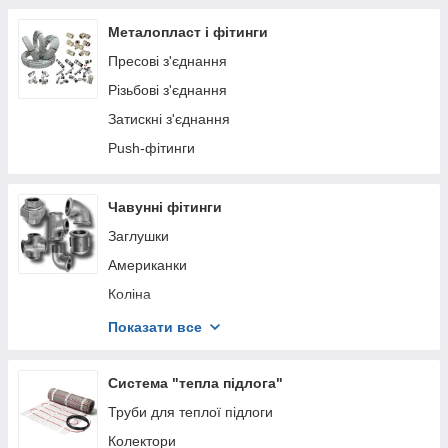
Обладнання для системи Salus SmartHome
Металопласт і фітинги
Аксесуари для систем SmartHome
Пресові з'єднання
Розумний будинок Tervix Smart Home
Різьбові з'єднання
Розумні розетки
Затискні з'єднання
Системи охорони та аксесуари Tuya Smart
Push-фітинги
Серія Salus SMARTHOME
Серія Salus EXPERT - позонне управління
Охоронна система Ajax — сигналізація та smart-
Чавунні фітинги
системи
Заглушки
Американки
Коліна
Муфти
Показати все
Ніпеля
Трійники
Система "тепла підлога"
Гайки
Труби для теплої підлоги
Хрестовини та обходи
Колектори