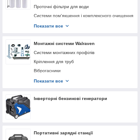
Проточні фільтри для води
Системи пом'якшення і комплексного очищення
Системи зворотного осмосу
Показати все
Магістральні фільтри для води
Сіль, завантаження
Монтажні системи Walraven
Комплектуючі для систем зворотного осмосу
Системи монтажних профілів
Комплектуючі для проточних фільтрів
Кріплення для труб
Інші комплектуючі до водоочистки
Віброгасники
Анкерна техніка
Показати все
Легкі кріплення, дюбелі, шурупи
Конструкції на дахах
Інверторні бензинові генератори
Система декоративно-фасадного кріплення
кондиціонерних блоків
Портативні зарядні станції