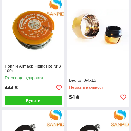
Припій Armack Fittingslot Nr.3
100г
Готово до відправки
Вестол 3/4х15
444
Немає в наявності
₴
54
₴
Купити